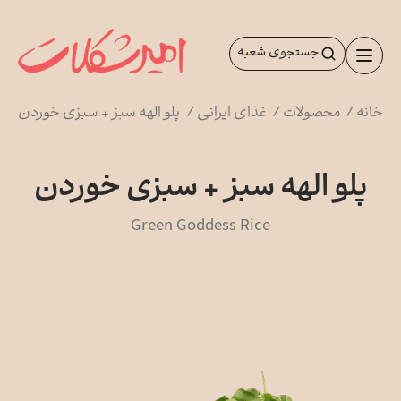
رش
ه
جستجوی شعبه
حتوا
خانه
/
محصولات
/
غذای ایرانی
/
پلو الهه سبز + سبزی خوردن
پلو الهه سبز + سبزی خوردن
Green Goddess Rice