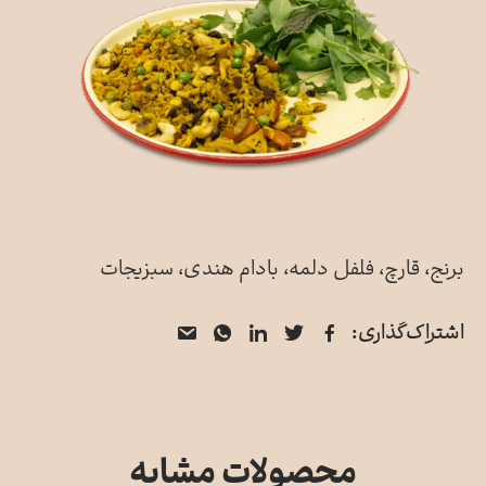
برنج، قارچ، فلفل دلمه، بادام هندی، سبزیجات
فیسبوک
توییتر
لینکدین
از
واتس
اشتراک‌گذاری:
اپ
طریق
ایمیل
به
اشتراک
محصولات مشابه