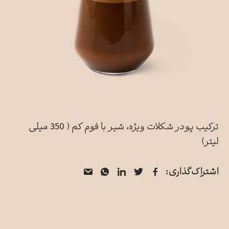
ترکیب پودر شکلات ویژه، شیر با فوم کم ( 350 میلی
لیتر)
فیسبوک
توییتر
لینکدین
از
واتس
اشتراک‌گذاری:
اپ
طریق
ایمیل
به