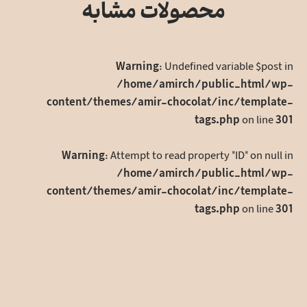
اشتراک
محصولات مشابه
بگذارید
Warning
: Undefined variable $post in
/home/amirch/public_html/wp-
content/themes/amir-chocolat/inc/template-
tags.php
on line
301
Warning
: Attempt to read property "ID" on null in
/home/amirch/public_html/wp-
content/themes/amir-chocolat/inc/template-
tags.php
on line
301