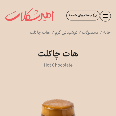
رش
ه
جستجوی شعبه
حتوا
خانه
/
محصولات
/
نوشیدنی گرم
/
هات چاکلت
هات چاکلت
Hot Chocolate