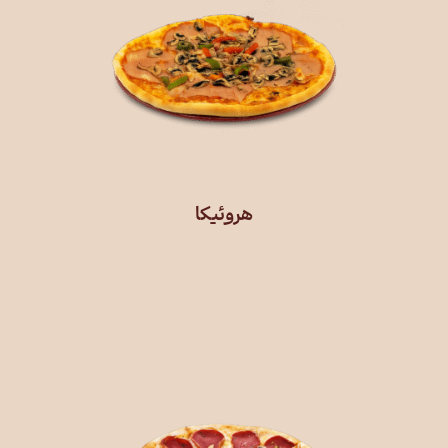
هروئیکا