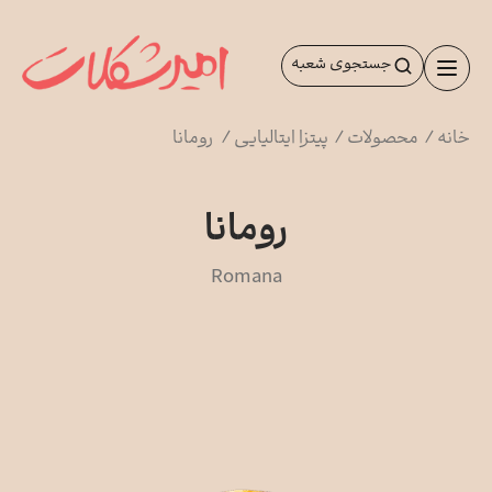
رش
ه
جستجوی شعبه
حتوا
خانه
/
محصولات
/
پیتزا ایتالیایی
/
رومانا
رومانا
Romana