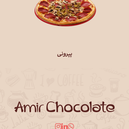
پپرونی