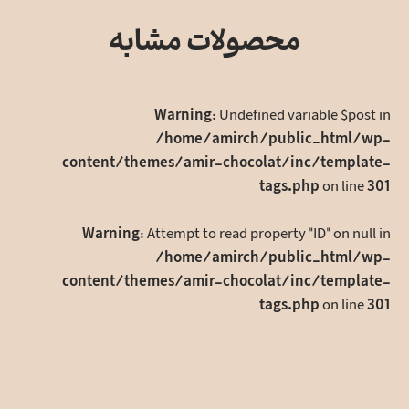
به
اشتراک
محصولات مشابه
بگذارید
Warning
: Undefined variable $post in
/home/amirch/public_html/wp-
content/themes/amir-chocolat/inc/template-
tags.php
on line
301
Warning
: Attempt to read property "ID" on null in
/home/amirch/public_html/wp-
content/themes/amir-chocolat/inc/template-
tags.php
on line
301