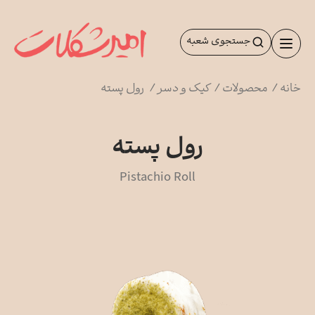
رش
ه
جستجوی شعبه
حتوا
خانه
/
محصولات
/
کیک و دسر
/
رول پسته
رول پسته
Pistachio Roll