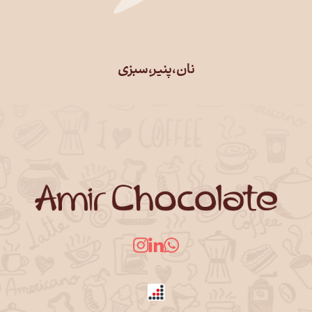
نان،پنیر،سبزی