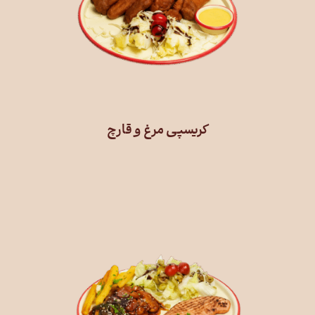
کریسپی مرغ و قارچ