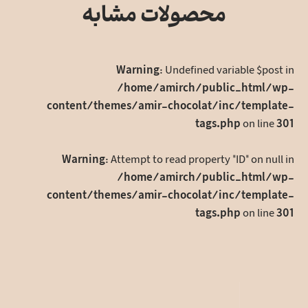
اشتراک
محصولات مشابه
بگذارید
Warning
: Undefined variable $post in
/home/amirch/public_html/wp-
content/themes/amir-chocolat/inc/template-
tags.php
on line
301
Warning
: Attempt to read property "ID" on null in
/home/amirch/public_html/wp-
content/themes/amir-chocolat/inc/template-
tags.php
on line
301