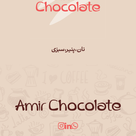
نان،پنیر،سبزی