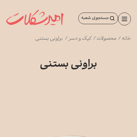
رش
ه
جستجوی شعبه
حتوا
خانه
/
محصولات
/
کیک و دسر
/
براونی بستنی
براونی بستنی