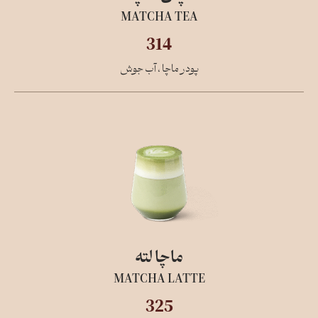
MATCHA TEA
314
پودر ماچا ، آب جوش
ماچا لته
MATCHA LATTE
325