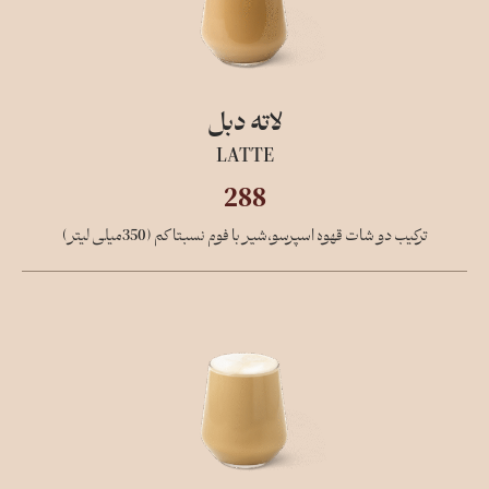
لاته دبل
LATTE
288
ترکیب دو شات قهوه اسپرسو،شیر با فوم نسبتا کم (350میلی لیتر)