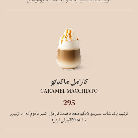
ترکیب شکلات سفید به همراه یک شات اسپرسو،شیر
کارامل ماکیاتو
CARAMEL MACCHIATO
295
ترکیب یک شات اسپرسو لانگو، طعم دهنده کارامل، شیر با فوم کم، با تزیین
خامه( 350میلی لیتر)