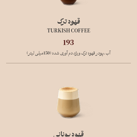
قهوه ترک
TURKISH COFFEE
193
آب ،پودر قهوه ترک ویژه،دم آوری شده (150میلی لیتر)
قهوه یونانی