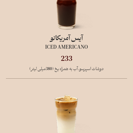
آیس آمریکانو
ICED AMERICANO
233
دوشات اسپرسو، آب به همراه یخ (380میلی لیتر)