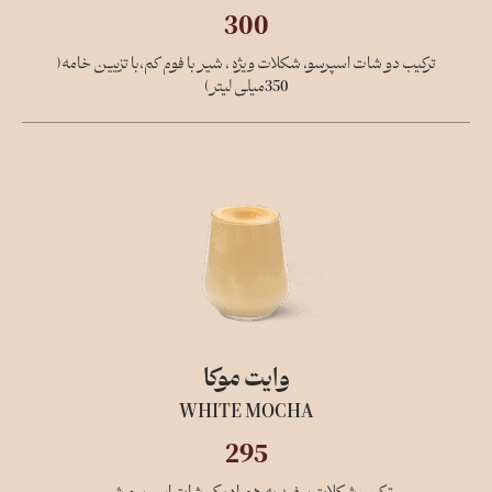
300
ترکیب دو شات اسپرسو، شکلات ویژه ، شیر با فوم کم،با تزیین خامه(
350میلی لیتر)
وایت موکا
WHITE MOCHA
295