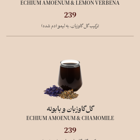
ECHIUM AMOENUM & LEMON VERBENA
239
ترکیب گل گاوزبان، به لیمو (دم شده)
گل‌گاو‌زبان و بابونه
ECHIUM AMOENUM & CHAMOMILE
239