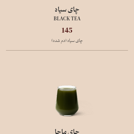
چای سیاه
BLACK TEA
145
چای سیاه (دم شده)
چای ماچا