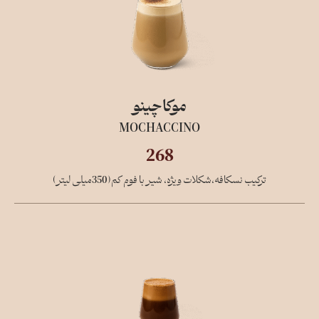
موکاچینو
MOCHACCINO
268
ترکیب نسکافه،شکلات ویژه، شیر با فوم کم(350میلی لیتر)