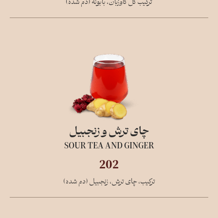
ترکیب گل گاوزبان، بابونه (دم شده)
چای ترش و زنجبیل
SOUR TEA AND GINGER
202
ترکیب، چای ترش، زنجبیل (دم شده)