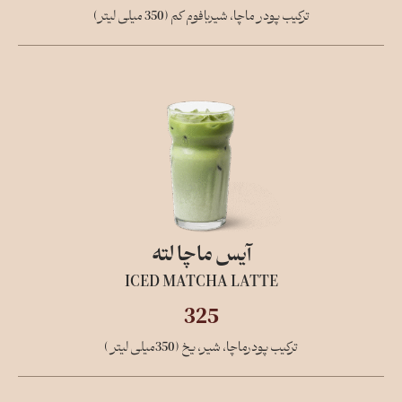
ترکیب پودر ماچا، شیربافوم کم (350 میلی لیتر)
آیس ماچا لته
ICED MATCHA LATTE
325
ترکیب پودرماچا، شیر، یخ (350میلی لیتر )