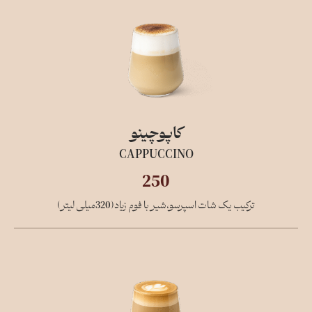
کاپوچینو
CAPPUCCINO
250
ترکیب یک شات اسپرسو،شیر با فوم زیاد(320میلی لیتر)