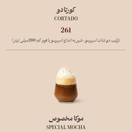
کورتادو
CORTADO
261
ترکیب دو شات اسپرسو ، شیر به اندازه اسپرسو با فوم کم(200میلی لیتر)
موکا مخصوص
SPECIAL MOCHA