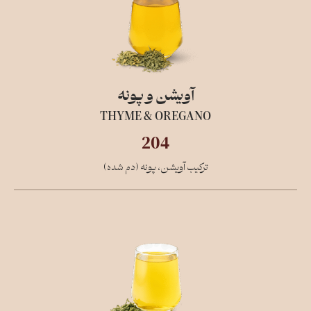
آویشن و پونه
THYME & OREGANO
204
ترکیب آویشن، پونه (دم شده)