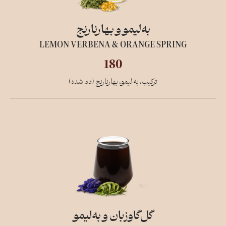
به‌لیمو و بهار‌نارنج
LEMON VERBENA & ORANGE SPRING
180
ترکیب، به لیمو، بهارنارنج (دم شده)
گل‌گاو‌زبان و به‌لیمو