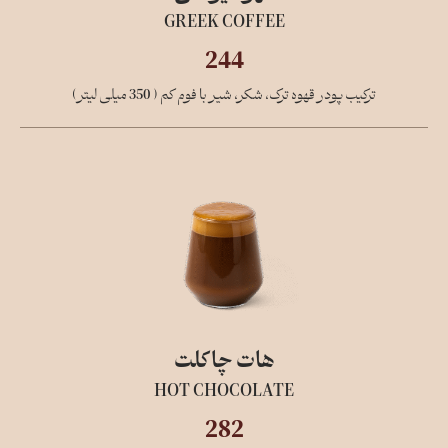
GREEK COFFEE
244
ترکیب پودر قهوه ترک، شکر، شیر با فوم کم ( 350 میلی لیتر)
هات چاکلت
HOT CHOCOLATE
282