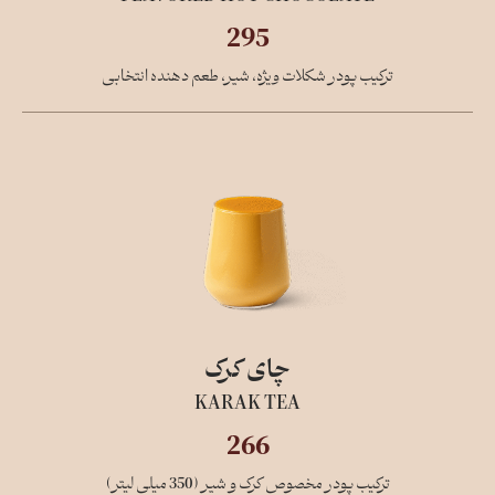
295
ترکیب پودر شکلات ویژه، شیر، طعم دهنده انتخابی
چای کرک
KARAK TEA
266
ترکیب پودر مخصوص کرک و شیر (350 میلی لیتر)