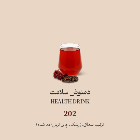
دمنوش سلامت
HEALTH DRINK
202
ترکیب سماق، زرشک، چای ترش(دم شده)