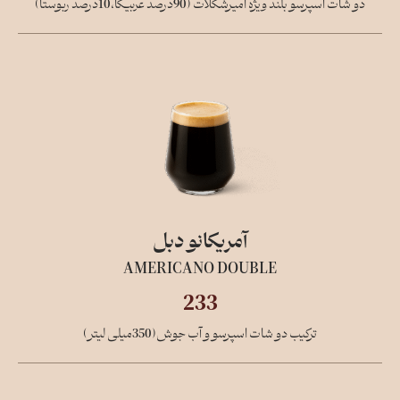
دو شات اسپرسو بلند ویژه امیرشکلات (90درصد عربیکا،10درصد ربوستا)
آمریکانو دبل
AMERICANO DOUBLE
233
ترکیب دو شات اسپرسو و آب جوش(350میلی لیتر)