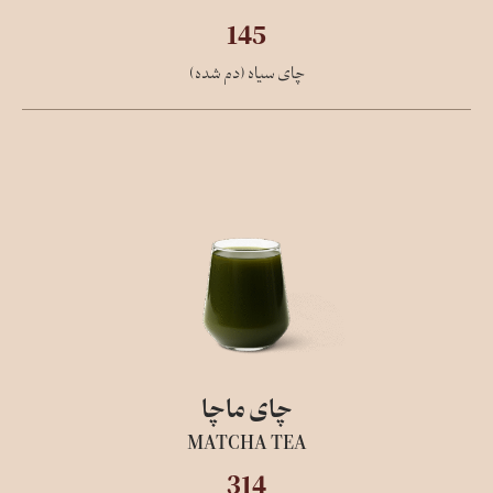
145
چای سیاه (دم شده)
چای ماچا
MATCHA TEA
314