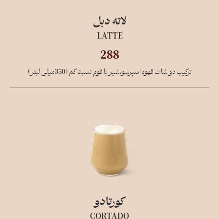
لاته دبل
LATTE
288
ترکیب دو شات قهوه اسپرسو،شیر با فوم نسبتا کم (350میلی لیتر)
کورتادو
CORTADO