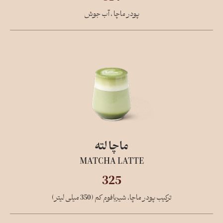
پودر ماچا ، آب جوش
ماچا لته
MATCHA LATTE
325
ترکیب پودر ماچا، شیربافوم کم (350 میلی لیتر)