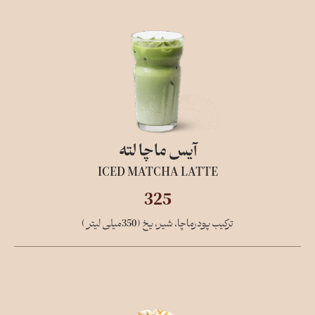
آیس ماچا لته
ICED MATCHA LATTE
325
ترکیب پودرماچا، شیر، یخ (350میلی لیتر )