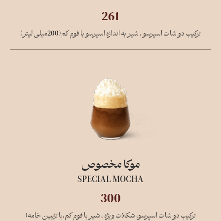
261
ترکیب دو شات اسپرسو ، شیر به اندازه اسپرسو با فوم کم(200میلی لیتر)
موکا مخصوص
SPECIAL MOCHA
300
ترکیب دو شات اسپرسو، شکلات ویژه ، شیر با فوم کم،با تزیین خامه(