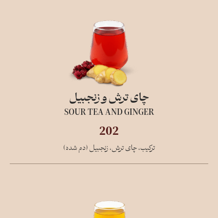
چای ترش و زنجبیل
SOUR TEA AND GINGER
202
ترکیب، چای ترش، زنجبیل (دم شده)