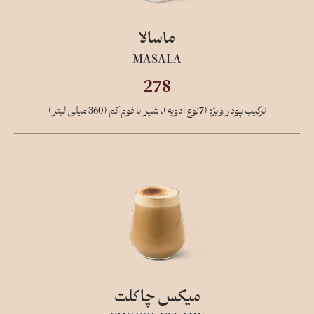
ماسالا
MASALA
278
ترکیب پودر ویژه (7نوع ادویه)، شیر با فوم کم (360 میلی لیتر)
میکس چاکلت