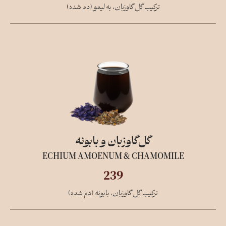
ترکیب گل گاوزبان، به لیمو (دم شده)
گل‌گاو‌زبان و بابونه
ECHIUM AMOENUM & CHAMOMILE
239
ترکیب گل گاوزبان، بابونه (دم شده)