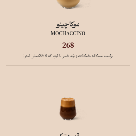
موکاچینو
MOCHACCINO
268
ترکیب نسکافه،شکلات ویژه، شیر با فوم کم(350میلی لیتر)