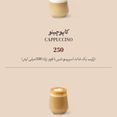
کاپوچینو
CAPPUCCINO
250
ترکیب یک شات اسپرسو،شیر با فوم زیاد(320میلی لیتر)