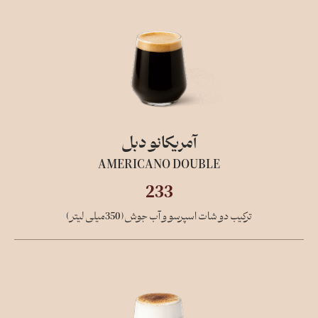
آمریکانو دبل
AMERICANO DOUBLE
233
ترکیب دو شات اسپرسو و آب جوش(350میلی لیتر)