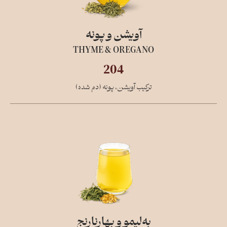
آویشن و پونه
THYME & OREGANO
204
ترکیب آویشن، پونه (دم شده)
به‌لیمو و بهار‌نارنج