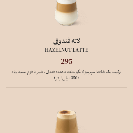
لاته فندوق
HAZELNUT LATTE
295
ترکیب یک شات اسپرسو لانگو ،طعم دهنده فندق ، شیر با فوم نسبتا زیاد
(350 میلی لیتر)