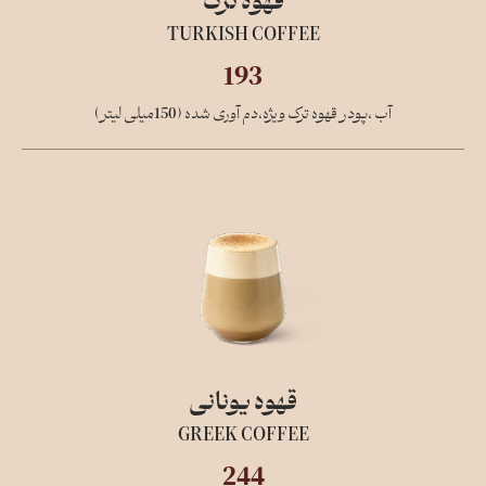
قهوه ترک
TURKISH COFFEE
193
آب ،پودر قهوه ترک ویژه،دم آوری شده (150میلی لیتر)
قهوه یونانی
GREEK COFFEE
244